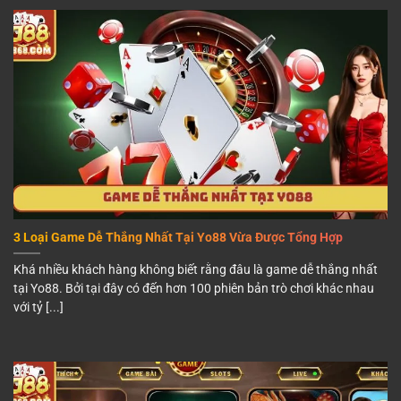
3 Loại Game Dễ Thắng Nhất Tại Yo88 Vừa Được Tổng Hợp
Khá nhiều khách hàng không biết rằng đâu là game dễ thắng nhất
tại Yo88. Bởi tại đây có đến hơn 100 phiên bản trò chơi khác nhau
với tỷ [...]