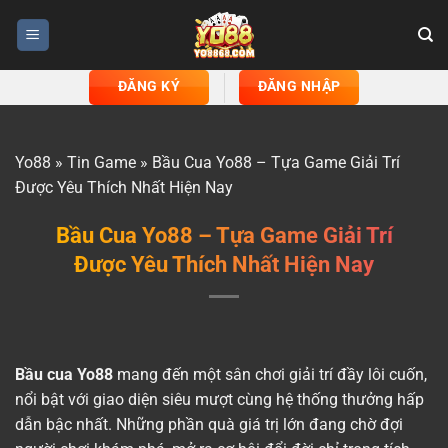
Bỏ
qua
nội
dung
ĐĂNG KÝ
ĐĂNG NHẬP
Yo88
»
Tin Game
»
Bầu Cua Yo88 – Tựa Game Giải Trí
Được Yêu Thích Nhất Hiện Nay
Bầu Cua Yo88 – Tựa Game Giải Trí
Được Yêu Thích Nhất Hiện Nay
Bầu cua Yo88
mang đến một sân chơi giải trí đầy lôi cuốn,
nổi bật với giao diện siêu mượt cùng hệ thống thưởng hấp
dẫn bậc nhất. Những phần quà giá trị lớn đang chờ đợi