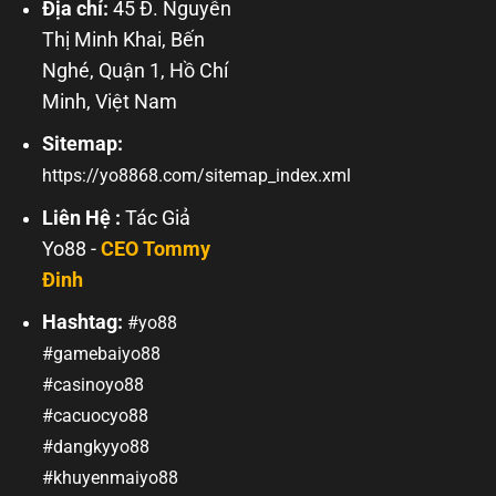
Địa chỉ:
45 Đ. Nguyễn
Thị Minh Khai, Bến
Nghé, Quận 1, Hồ Chí
Minh, Việt Nam
Sitemap:
https://yo8868.com/sitemap_index.xml
Liên Hệ :
Tác Giả
Yo88 -
CEO Tommy
Đinh
Hashtag:
#yo88
#gamebaiyo88
#casinoyo88
#cacuocyo88
#dangkyyo88
#khuyenmaiyo88