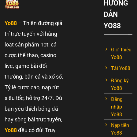
HƯỚNG
DẪN
Yo88
– Thiên đường giải
YO88
trí trực tuyến với hàng
loạt sản phẩm hot: cá
Giới thiệu
cược thể thao, casino
Yo88
live, game bài đổi
Tải Yo88
thưởng, bắn cá và xổ số.
Đăng ký
Tỷ lệ cược cao, nạp rút
Yo88
siêu tốc, hỗ trợ 24/7. Dù
Đăng
nhập
bạn yêu thích bóng đá
Yo88
hay sòng bài trực tuyến,
Nạp tiền
Yo88
đều có đủ! Truy
Yo88