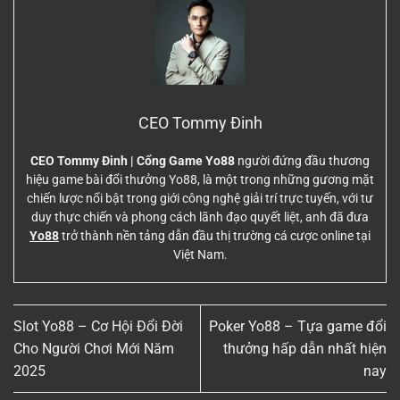
CEO Tommy Đinh
CEO Tommy Đinh | Cổng Game Yo88
người đứng đầu thương
hiệu game bài đổi thưởng Yo88, là một trong những gương mặt
chiến lược nổi bật trong giới công nghệ giải trí trực tuyến, với tư
duy thực chiến và phong cách lãnh đạo quyết liệt, anh đã đưa
Yo88
trở thành nền tảng dẫn đầu thị trường cá cược online tại
Việt Nam.
Slot Yo88 – Cơ Hội Đổi Đời
Poker Yo88 – Tựa game đổi
Cho Người Chơi Mới Năm
thưởng hấp dẫn nhất hiện
2025
nay