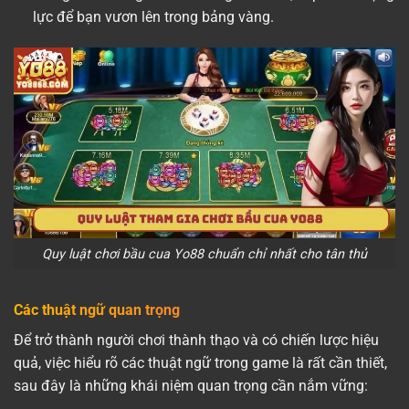
lực để bạn vươn lên trong bảng vàng.
Quy luật chơi bầu cua Yo88 chuẩn chỉ nhất cho tân thủ
Các thuật ngữ quan trọng
Để trở thành người chơi thành thạo và có chiến lược hiệu
quả, việc hiểu rõ các thuật ngữ trong game là rất cần thiết,
sau đây là những khái niệm quan trọng cần nắm vững: